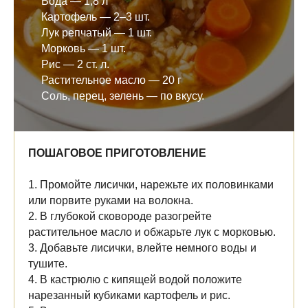
Вода — 1,8 л
Картофель — 2–3 шт.
Лук репчатый — 1 шт.
Морковь — 1 шт.
Рис — 2 ст. л.
Растительное масло — 20 г
Соль, перец, зелень — по вкусу.
ПОШАГОВОЕ ПРИГОТОВЛЕНИЕ
1. Промойте лисички, нарежьте их половинками
или порвите руками на волокна.
2. В глубокой сковороде разогрейте
растительное масло и обжарьте лук с морковью.
3. Добавьте лисички, влейте немного воды и
тушите.
4. В кастрюлю с кипящей водой положите
нарезанный кубиками картофель и рис.