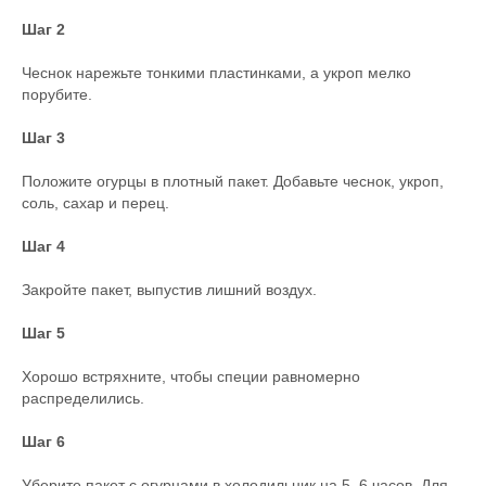
Шаг 2
Чеснок нарежьте тонкими пластинками, а укроп мелко
порубите.
Шаг 3
Положите огурцы в плотный пакет. Добавьте чеснок, укроп,
соль, сахар и перец.
Шаг 4
Закройте пакет, выпустив лишний воздух.
Шаг 5
Хорошо встряхните, чтобы специи равномерно
распределились.
Шаг 6
Уберите пакет с огурцами в холодильник на 5–6 часов. Для