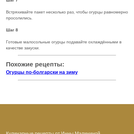
Шаг 7
Встряхивайте пакет несколько раз, чтобы огурцы равномерно
просолились.
Шаг 8
Готовые малосольные огурцы подавайте охлаждёнными в
качестве закуски.
Похожие рецепты:
Огурцы по-болгарски на зиму
Кулинарные рецепты от Инны Малининой