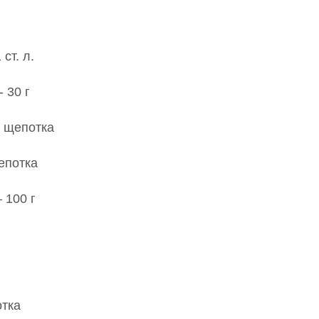
ст. л.
 30 г
- щепотка
епотка
 100 г
отка