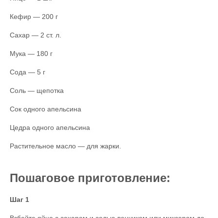
Кефир — 200 г
Сахар — 2 ст. л.
Мука — 180 г
Сода — 5 г
Соль — щепотка
Сок одного апельсина
Цедра одного апельсина
Растительное масло — для жарки.
Пошаговое приготовление:
Шаг 1
Взбейте яйцо с сахаром и солью венчиком или миксером до