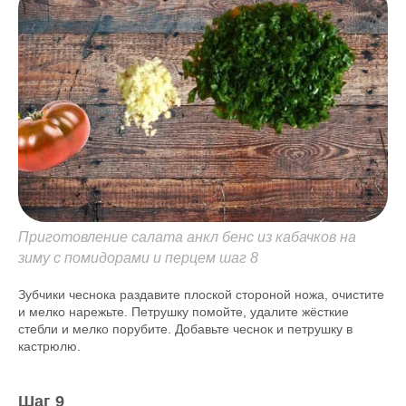
Приготовление салата анкл бенс из кабачков на
зиму с помидорами и перцем шаг 8
Зубчики чеснока раздавите плоской стороной ножа, очистите
и мелко нарежьте. Петрушку помойте, удалите жёсткие
стебли и мелко порубите. Добавьте чеснок и петрушку в
кастрюлю.
Шаг 9