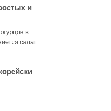
простых и
 огурцов в
чается салат
-корейски