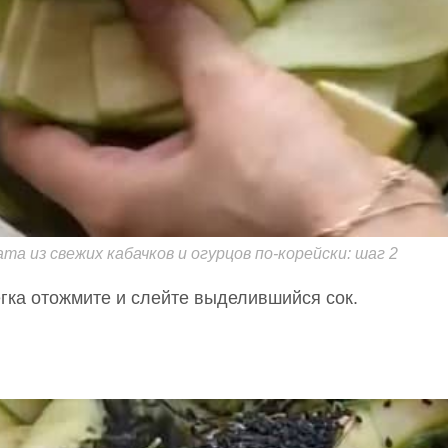
а из свежих кабачков и огурцов по-корейски: шаг 2
гка отожмите и слейте выделившийся сок.