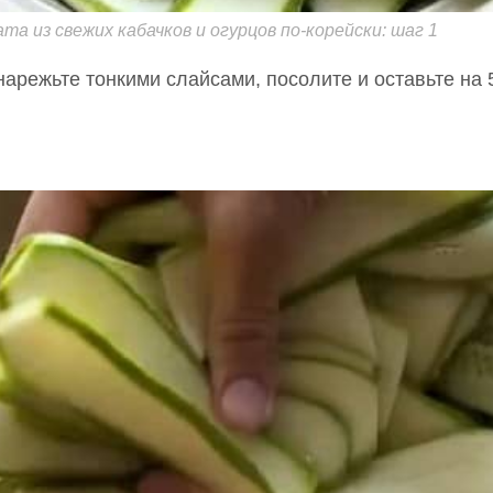
а из свежих кабачков и огурцов по-корейски: шаг 1
нарежьте тонкими слайсами, посолите и оставьте на 5