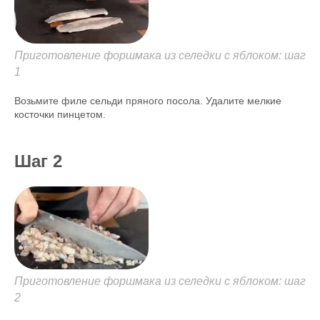
Приготовление форшмака из селедки с яблоком: шаг
1
Возьмите филе сельди пряного посола. Удалите мелкие
косточки пинцетом.
Шаг 2
Приготовление форшмака из селедки с яблоком: шаг
2