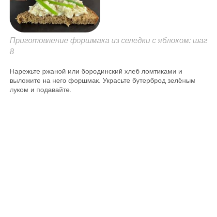
Приготовление форшмака из селедки с яблоком: шаг
8
Нарежьте ржаной или бородинский хлеб ломтиками и
выложите на него форшмак. Украсьте бутерброд зелёным
луком и подавайте.