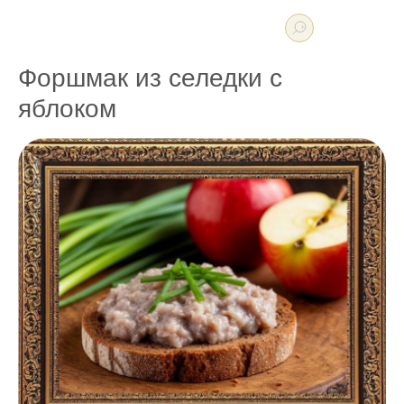
Форшмак из селедки с
яблоком