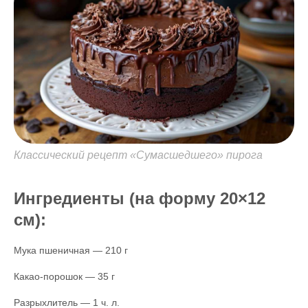
Классический рецепт «Сумасшедшего» пирога
Ингредиенты (на форму 20×12
см):
Мука пшеничная — 210 г
Какао-порошок — 35 г
Разрыхлитель — 1 ч. л.